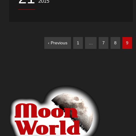
2015
‹ Previous
1
…
7
8
9