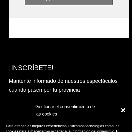
¡INSCRÍBETE!
Mantente informado de nuestros espectáculos
cuando pasen por tu provincia
Email Address*
Gestionar el consentimiento de
las cookies
PROVINCIA
Para ofrecer las mejores experiencias, utilizamos tecnologías como las
cookies para almacenar y/o acceder a la información del dispositivo. El