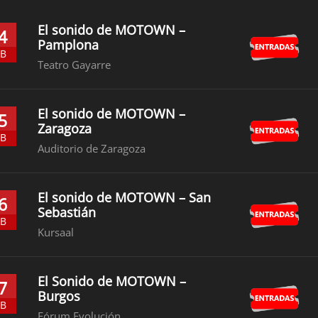
El sonido de MOTOWN –
4
Pamplona
EB
Teatro Gayarre
El sonido de MOTOWN –
5
Zaragoza
EB
Auditorio de Zaragoza
El sonido de MOTOWN – San
6
Sebastián
EB
Kursaal
El Sonido de MOTOWN –
7
Burgos
EB
Fórum Evolución