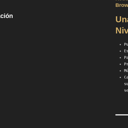
Bro
ación
Un
Niv
P
E
P
P
M
C
s
s