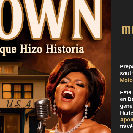
m
Prepá
soul
Moto
Este 
en De
gene
Harl
Apol
travé