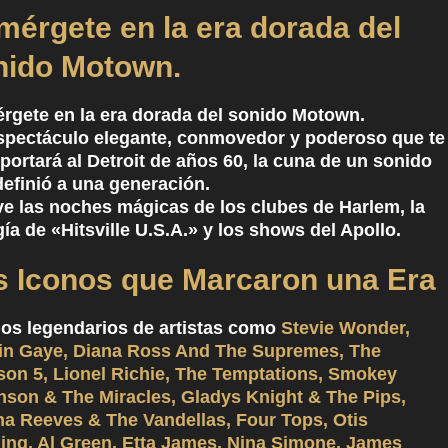
mérgete en la era dorada del
nido Motown.
rgete en la era dorada del sonido Motown.
spectáculo elegante, conmovedor y poderoso que te
portará al Detroit de años 60, la cuna de un sonido
definió a una generación.
ve las noches mágicas de los clubes de Harlem, la
ía de «Hitsville U.S.A.» y los shows del Apollo.
s Iconos que Marcaron una Era
os legendarios de artistas como
Stevie Wonder,
in Gaye, Diana Ross And The Supremes, The
son 5, Lionel Richie, The Temptations, Smokey
nson & The Miracles, Gladys Knight & The Pips,
ha Reeves & The Vandellas, Four Tops, Otis
ing, Al Green, Etta James, Nina Simone, James