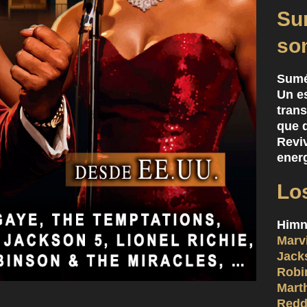
Su
so
Sumé
Un e
trans
que 
Revi
energ
Lo
Himn
Marv
Jack
Robi
Mart
Redd