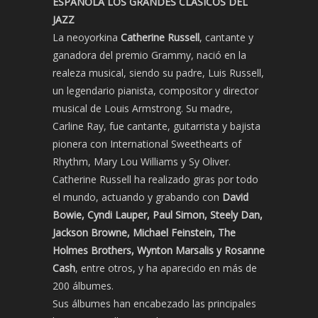
ESPAÑOLA LOS GRANDES CLÁSICOS DEL
JAZZ
La neoyorkina
Catherine Russell
, cantante y
ganadora del premio Grammy, nació en la
realeza musical, siendo su padre, Luis Russell,
un legendario pianista, compositor y director
musical de Louis Armstrong. Su madre,
Carline Ray, fue cantante, guitarrista y bajista
pionera con International Sweethearts of
Rhythm, Mary Lou Williams y Sy Oliver.
Catherine Russell ha realizado giras por todo
el mundo, actuando y grabando con
David
Bowie, Cyndi Lauper, Paul Simon, Steely Dan,
Jackson Browne, Michael Feinstein, The
Holmes Brothers, Wynton Marsalis y Rosanne
Cash
, entre otros, y ha aparecido en más de
200 álbumes.
Sus álbumes han encabezado las principales