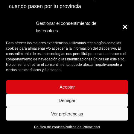
cuando pasen por tu provincia
Email Address*
Gestionar el consentimiento de
las cookies
PROVINCIA
Para ofrecer las mejores experiencias, utilizamos tecnologías como las
cookies para almacenar y/o acceder a la información del dispositivo. El
consentimiento de estas tecnologías nos permitirá procesar datos como el
comportamiento de navegación o las identificaciones únicas en este sitio.
Acepto la
Política de privacidad
No consentir o retirar el consentimiento, puede afectar negativamente a
ciertas características y funciones.
Aceptar
Denegar
Ver preferencias
Política de cookies
Política de Privacidad
© Moon World Records 2026 - Todos los derechos reservados.