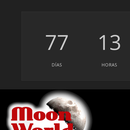
77
13
DÍAS
HORAS