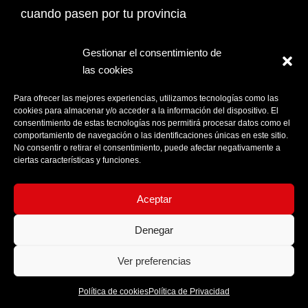
cuando pasen por tu provincia
Email Address*
Gestionar el consentimiento de
las cookies
PROVINCIA
Para ofrecer las mejores experiencias, utilizamos tecnologías como las
cookies para almacenar y/o acceder a la información del dispositivo. El
consentimiento de estas tecnologías nos permitirá procesar datos como el
comportamiento de navegación o las identificaciones únicas en este sitio.
Acepto la
Política de privacidad
No consentir o retirar el consentimiento, puede afectar negativamente a
ciertas características y funciones.
Aceptar
Denegar
Ver preferencias
Política de cookies
Política de Privacidad
© Moon World Records 2026 - Todos los derechos reservados.