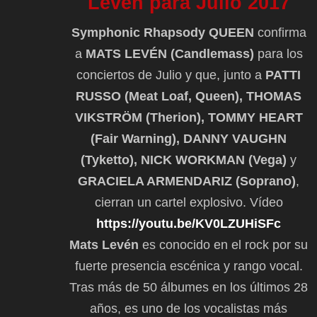
Levén para Julio 2017
Symphonic Rhapsody QUEEN
confirma
a
MATS LEVÉN (Candlemass)
para los
conciertos de Julio y que, junto a
PATTI
RUSSO (Meat Loaf, Queen), THOMAS
VIKSTRÖM (Therion), TOMMY HEART
(Fair Warning), DANNY VAUGHN
(Tyketto), NICK WORKMAN (Vega)
y
GRACIELA ARMENDARIZ (Soprano)
,
cierran un cartel explosivo. Vídeo
https://youtu.be/KV0LZUHiSFc
Mats Levén
es conocido en el rock por su
fuerte presencia escénica y rango vocal.
Tras más de 50 álbumes en los últimos 28
años, es uno de los
vocalistas más