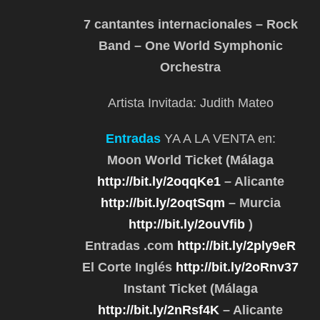
7 cantantes internacionales – Rock
Band – One World Symphonic
Orchestra
Artista Invitada: Judith Mateo
Entradas
YA A LA VENTA en:
Moon World Ticket (Málaga
http://bit.ly/2oqqKe1
– Alicante
http://bit.ly/2oqtSqm
– Murcia
http://bit.ly/2ouVfib
)
Entradas .com
http://bit.ly/2ply9eR
El Corte Inglés
http://bit.ly/2oRnv37
Instant Ticket (Málaga
http://bit.ly/2nRsf4K
– Alicante