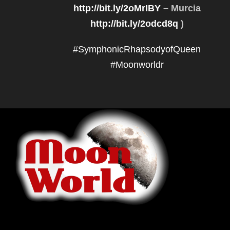
http://bit.ly/2oMrIBY
– Murcia
http://bit.ly/2odcd8q
)
#
SymphonicRhapsodyofQueen
#
Moonworldr