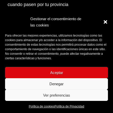
cuando pasen por tu provincia
Email Address*
Gestionar el consentimiento de
las cookies
PROVINCIA
Para ofrecer las mejores experiencias, utilizamos tecnologías como las
cookies para almacenar y/o acceder a la información del dispositivo. El
consentimiento de estas tecnologías nos permitirá procesar datos como el
comportamiento de navegación o las identificaciones únicas en este sitio.
Acepto la
Política de privacidad
No consentir o retirar el consentimiento, puede afectar negativamente a
ciertas características y funciones.
Aceptar
Denegar
Ver preferencias
Política de cookies
Política de Privacidad
© Moon World Records 2026 - Todos los derechos reservados.