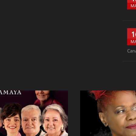
M
1
M
Can