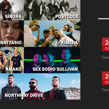
2
O
Sala
2
O
Can