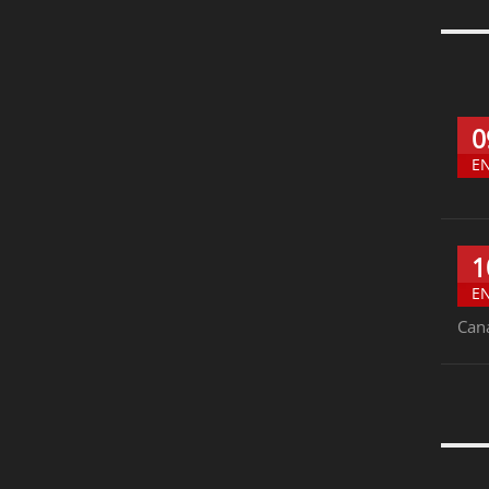
0
E
1
E
Can