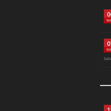
0
M
0
M
Sala
1