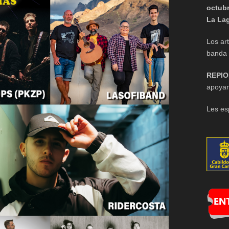
octubr
La La
Los ar
banda 
REPIO
apoyar
Les e