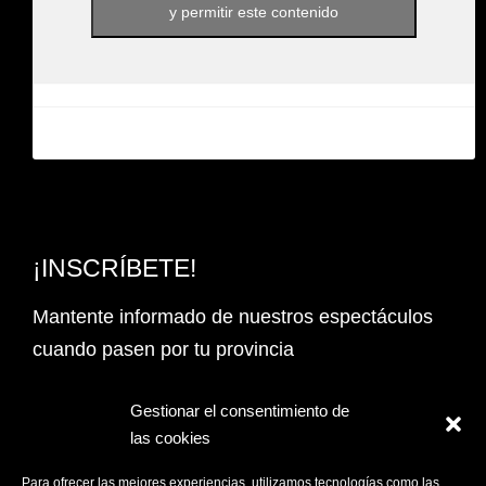
y permitir este contenido
¡INSCRÍBETE!
Mantente informado de nuestros espectáculos
cuando pasen por tu provincia
Email Address*
Gestionar el consentimiento de
las cookies
PROVINCIA
Para ofrecer las mejores experiencias, utilizamos tecnologías como las