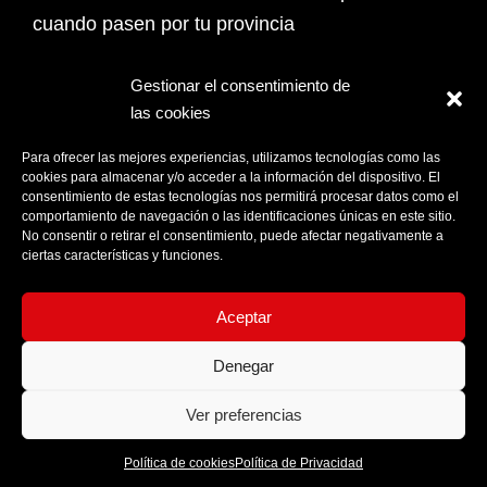
cuando pasen por tu provincia
Email Address*
Gestionar el consentimiento de
las cookies
PROVINCIA
Para ofrecer las mejores experiencias, utilizamos tecnologías como las
cookies para almacenar y/o acceder a la información del dispositivo. El
consentimiento de estas tecnologías nos permitirá procesar datos como el
comportamiento de navegación o las identificaciones únicas en este sitio.
Acepto la
Política de privacidad
No consentir o retirar el consentimiento, puede afectar negativamente a
ciertas características y funciones.
Aceptar
Denegar
Ver preferencias
Política de cookies
Política de Privacidad
© Moon World Records 2026 - Todos los derechos reservados.